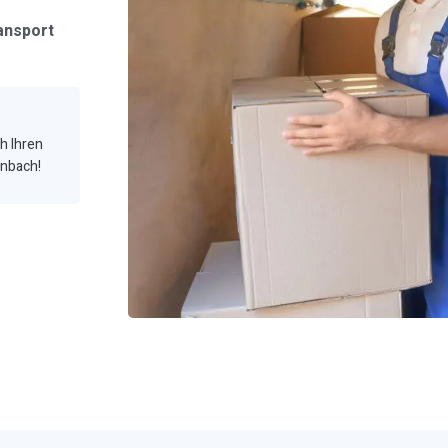
ansport
ch Ihren
enbach!