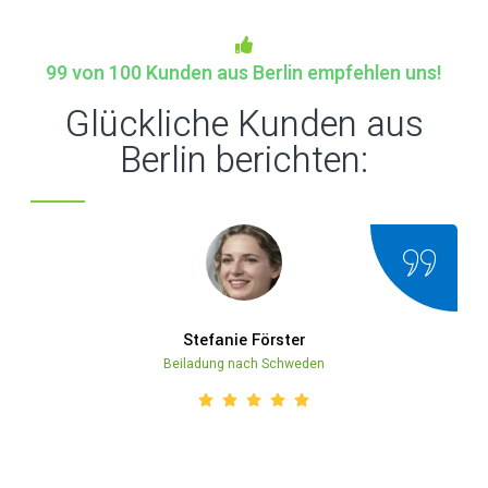
99 von 100 Kunden aus Berlin empfehlen uns!
Glückliche Kunden aus
Berlin berichten:
Stefanie Förster
Beiladung nach Schweden
"Ich war absolut begeistert von der professionellen und
zuverlässigen Arbeit von Umzugsfachmann aus Berlin. Mein
wä