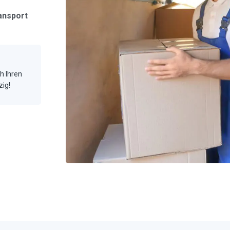
ansport
ch Ihren
zig!