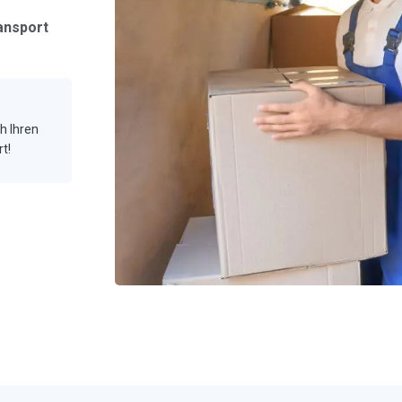
ansport
ch Ihren
t!