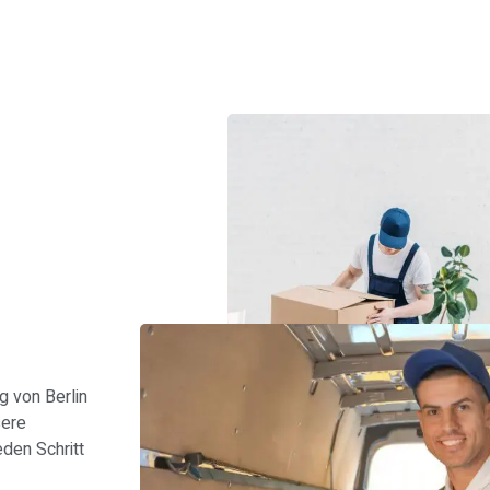
s
 von Berlin
sere
den Schritt