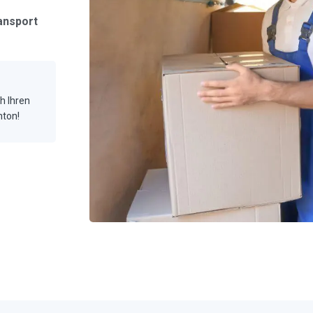
ansport
ch Ihren
hton!