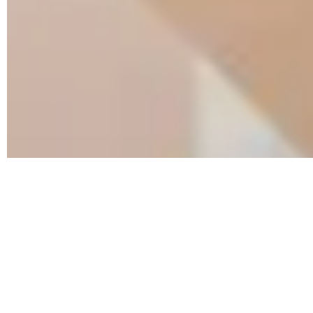
99 von 100 Kunden aus Berlin empfehlen uns!
Glückliche Kunden aus
Berlin berichten: