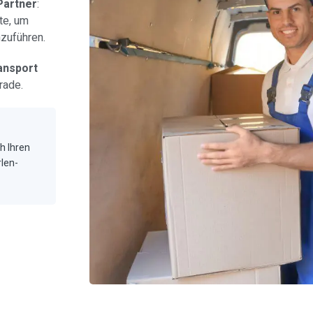
Partner
:
te, um
hzuführen.
ansport
rade.
ch Ihren
rlen-