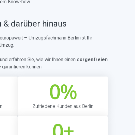
alem Know-how.
n & darüber hinaus
r europaweit – Umzugsfachmann Berlin ist Ihr
 Umzug.
und erfahren Sie, wie wir Ihnen einen
sorgenfreien
e
garantieren können.
0
%
in
Zufriedene Kunden aus Berlin
0
+