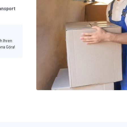
ansport
ch Ihren
ona Góra!