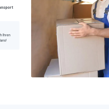
ansport
ch Ihren
Mans!