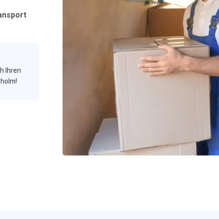
ansport
ch Ihren
sholm!