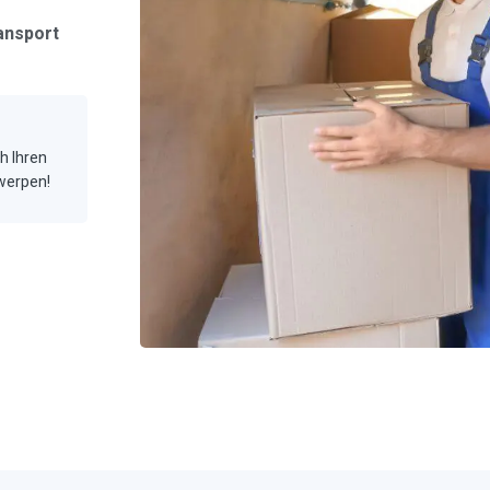
ansport
ch Ihren
twerpen!