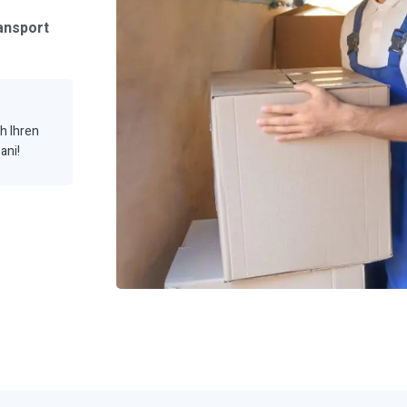
ansport
ch Ihren
ani!