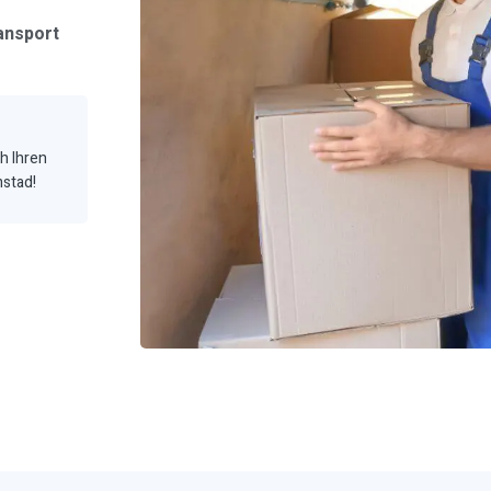
ansport
ch Ihren
mstad!