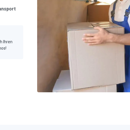
ansport
ch Ihren
hos!